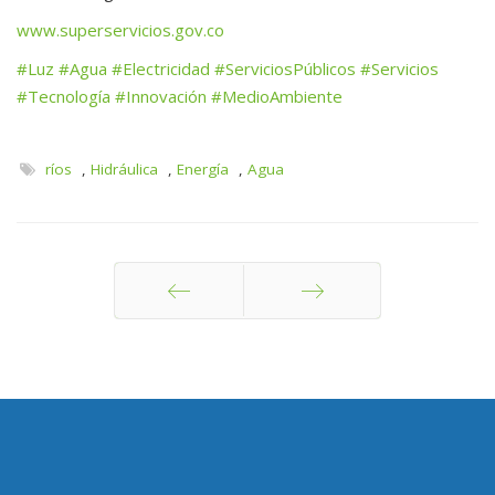
www.superservicios.gov.co
#Luz
#Agua
#Electricidad
#ServiciosPúblicos
#Servicios
#Tecnología
#Innovación
#MedioAmbiente
ríos
,
Hidráulica
,
Energía
,
Agua
Anterior
Siguiente